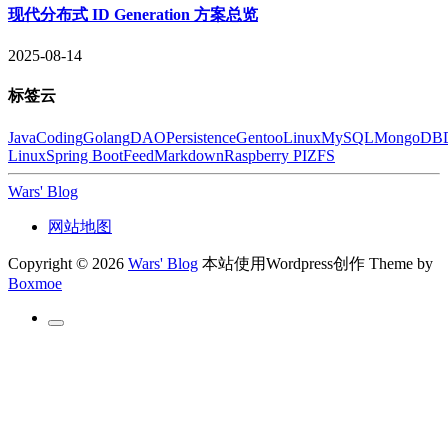
现代分布式 ID Generation 方案总览
2025-08-14
标签云
Java
Coding
Golang
DAO
Persistence
Gentoo
Linux
MySQL
MongoDB
Linux
Spring Boot
Feed
Markdown
Raspberry PI
ZFS
Wars' Blog
网站地图
Copyright © 2026
Wars' Blog
本站使用Wordpress创作
Theme by
Boxmoe