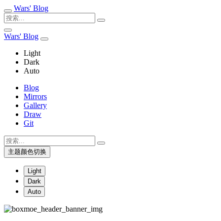
Wars' Blog
Wars' Blog
Light
Dark
Auto
Blog
Mirrors
Gallery
Draw
Git
主题颜色切换
Light
Dark
Auto