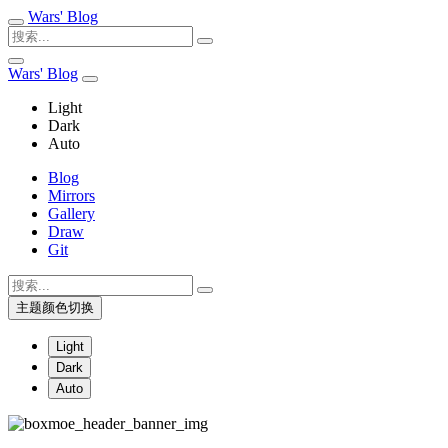
Wars' Blog
Wars' Blog
Light
Dark
Auto
Blog
Mirrors
Gallery
Draw
Git
主题颜色切换
Light
Dark
Auto