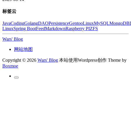
标签云
Java
Coding
Golang
DAO
Persistence
Gentoo
Linux
MySQL
MongoDB
Linux
Spring Boot
Feed
Markdown
Raspberry PI
ZFS
Wars' Blog
网站地图
Copyright © 2026
Wars' Blog
本站使用Wordpress创作
Theme by
Boxmoe