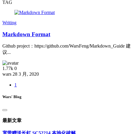
TAG
Writing
Markdown Format
Github project：https://github.com/WarsFeng/Markdown_Guide 建
议...
1.77k
0
wars
28 3 月, 2020
1
Wars' Blog
最新文章
宽带赠送长虹 SC52214 本地化破解